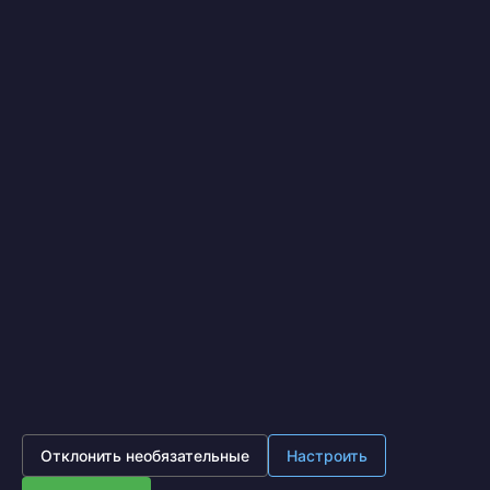
Я выражаю
согласие на передачу и обработку
персональных данных
в соответствии с
Политикой
конфиденциальности
*
Отправить
IronOpt.ru
© 2017 - 2026
Политика конфиденциальности
Московская область, г. Подольск, ул. Лобачева д. 13, офис
630 (Бизнес центр Лобачева)
8 (495) 641-87-65
Пн - Пт 10:00 - 18:00
Отклонить необязательные
Настроить