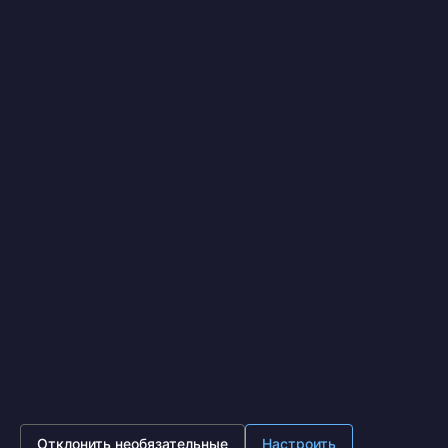
Я выражаю
согласие на передачу и обработку
персональных данных
в соответствии с
Политикой
конфиденциальности
*
Отправить
IronOpt.ru
© 2017 - 2026
Политика конфиденциальности
Московская область, г. Подольск, ул. Лобачева д. 13, офис
630 (Бизнес центр Лобачева)
8 (495) 641-87-65
Пн - Пт 10:00 - 18:00
Отклонить необязательные
Настроить