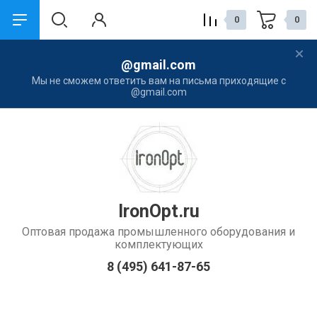
0
0
@gmail.com
назад
назад
Мы не сможем ответить вам на письма приходящие с
@gmail.com
Компания
Услуги
О Компании
Наши контакты
Контакты
Новости
IronOpt.ru
Оптовая продажа промышленного оборудования и
комплектующих
8 (495) 641-87-65