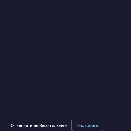
Я выражаю
согласие на передачу и обработку
персональных данных
в соответствии с
Политикой конфиденциальности
*
Отправить
IronOpt.ru
© 2017 - 2026
Политика конфиденциальности
Московская область, г. Подольск, ул. Лобачева д. 13,
офис 630 (Бизнес центр Лобачева)
8 (495) 641-87-65
Пн - Пт 10:00 - 18:00
Отклонить необязательные
Настроить