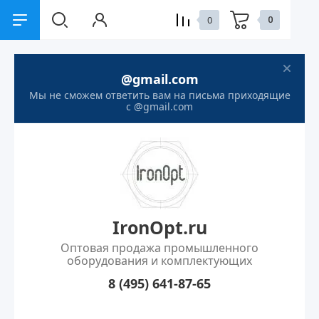
0
0
назад
назад
@gmail.com
Мы не сможем ответить вам на письма приходящие
Компания
Услуги
с @gmail.com
О Компании
Наши контакты
Контакты
Новости
IronOpt.ru
Оптовая продажа промышленного
оборудования и комплектующих
8 (495) 641-87-65