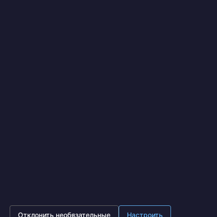
Я выражаю
согласие на передачу и обработку
персональных данных
в соответствии с
Политикой
конфиденциальности
*
Отправить
IronOpt.ru
© 2017 - 2026
Политика конфиденциальности
Московская область, г. Подольск, ул. Лобачева д. 13, офис
630 (Бизнес центр Лобачева)
8 (495) 641-87-65
Пн - Пт 10:00 - 18:00
Отклонить необязательные
Настроить