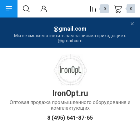
0
0
@gmail.com
назад
назад
Мы не сможем ответить вам на письма приходящие с
@gmail.com
Компания
Услуги
О Компании
Наши контакты
Контакты
Новости
IronOpt.ru
Оптовая продажа промышленного оборудования и
комплектующих
8 (495) 641-87-65