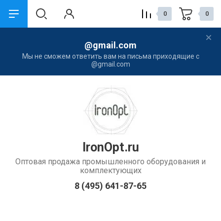
0
0
@gmail.com
назад
назад
Мы не сможем ответить вам на письма приходящие с
@gmail.com
Компания
Услуги
О Компании
Наши контакты
Контакты
Новости
IronOpt.ru
Оптовая продажа промышленного оборудования и
комплектующих
8 (495) 641-87-65