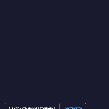
Я выражаю
согласие на передачу и обработку
персональных данных
в соответствии с
Политикой
конфиденциальности
*
Отправить
IronOpt.ru
© 2017 - 2026
Политика конфиденциальности
Московская область, г. Подольск, ул. Лобачева д. 13, офис
630 (Бизнес центр Лобачева)
8 (495) 641-87-65
Пн - Пт 10:00 - 18:00
Отклонить необязательные
Настроить