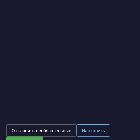
Я выражаю
согласие на передачу и обработку
персональных данных
в соответствии с
Политикой
конфиденциальности
*
Отправить
IronOpt.ru
© 2017 - 2026
Политика конфиденциальности
Московская область, г. Подольск, ул. Лобачева д. 13, офис
630 (Бизнес центр Лобачева)
8 (495) 641-87-65
Пн - Пт 10:00 - 18:00
Отклонить необязательные
Настроить