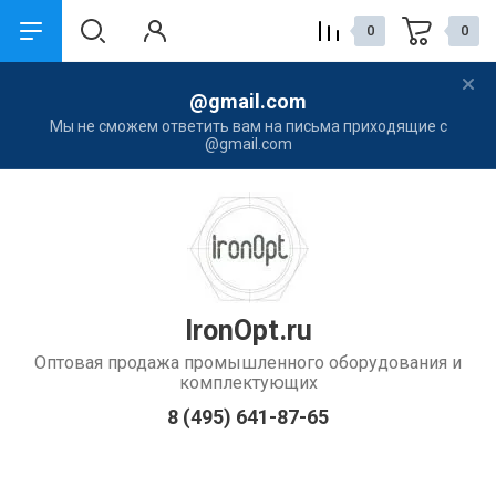
0
0
@gmail.com
назад
назад
Мы не сможем ответить вам на письма приходящие с
@gmail.com
Компания
Услуги
О Компании
Наши контакты
Контакты
Новости
IronOpt.ru
Оптовая продажа промышленного оборудования и
комплектующих
8 (495) 641-87-65