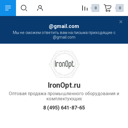
0
0
@gmail.com
назад
назад
Мы не сможем ответить вам на письма приходящие с
@gmail.com
Компания
Услуги
О Компании
Наши контакты
Контакты
Новости
IronOpt.ru
Оптовая продажа промышленного оборудования и
комплектующих
8 (495) 641-87-65