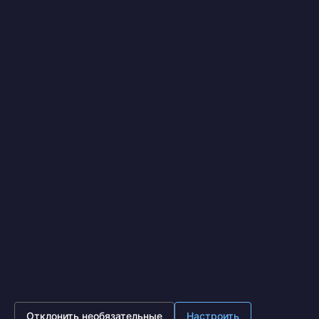
Я выражаю
согласие на передачу и обработку
персональных данных
в соответствии с
Политикой
конфиденциальности
*
Отправить
IronOpt.ru
© 2017 - 2026
Политика конфиденциальности
Московская область, г. Подольск, ул. Лобачева д. 13, офис
630 (Бизнес центр Лобачева)
8 (495) 641-87-65
Пн - Пт 10:00 - 18:00
Отклонить необязательные
Настроить